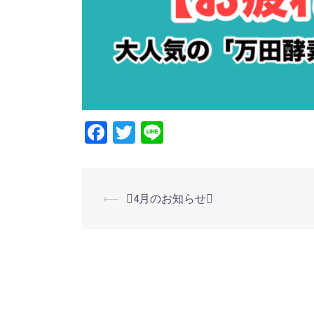
Facebook
Twitter
Line
投
⟵
4月のお知らせ
稿
ナ
ビ