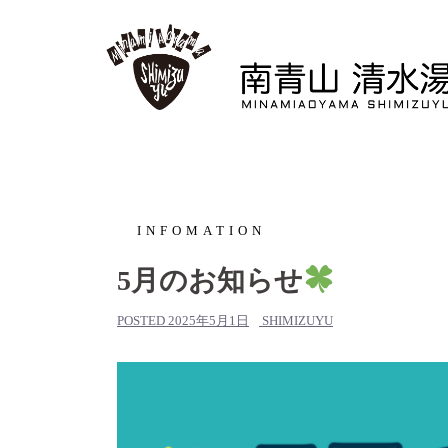
コ
ン
テ
ン
ツ
へ
ス
キ
ッ
INFOMATION
プ
5月のお知らせ
POSTED
2025年5月1日
SHIMIZUYU