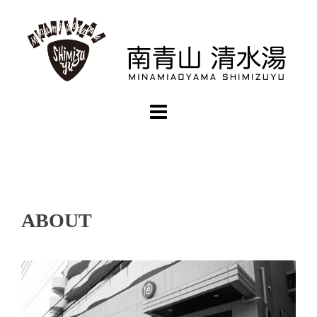
コ
ン
テ
ン
ツ
へ
ス
キ
ッ
プ
ABOUT