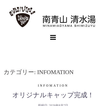
コ
ン
テ
ン
ツ
へ
ス
キ
ッ
プ
カテゴリー:
INFOMATION
INFOMATION
オリジナルキャップ完成！
投稿日:
2026年8月7日