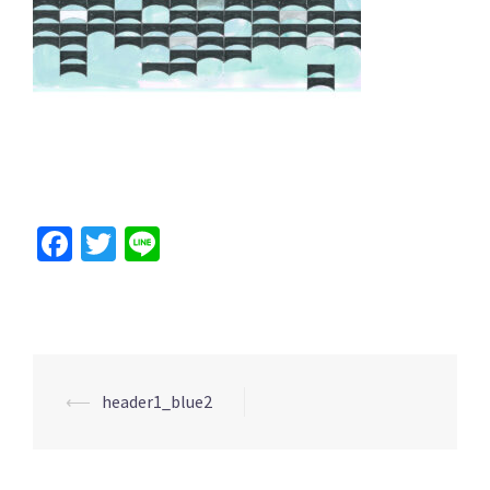
Facebook
Twitter
Line
投
⟵
header1_blue2
稿
ナ