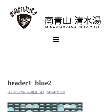
コ
ン
テ
ン
ツ
へ
ス
キ
ッ
プ
header1_blue2
POSTED
2025年10月13日
SHIMIZUYU