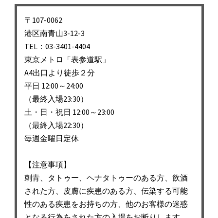
ビ
ゲ
〒107-0062
ー
港区南青山3-12-3
シ
TEL：03-3401-4404
東京メトロ「表参道駅」
ョ
A4出口より徒歩２分
ン
平日 12:00～24:00
（最終入場23:30）
土・日・祝日 12:00～23:00
（最終入場22:30）
毎週金曜日定休
【注意事項】
刺青、タトゥー、ヘナタトゥーのある方、飲酒
された方、皮膚に疾患のある方、伝染する可能
性のある疾患をお持ちの方、他のお客様の迷惑
となる行為をされた方の入場をお断りします。