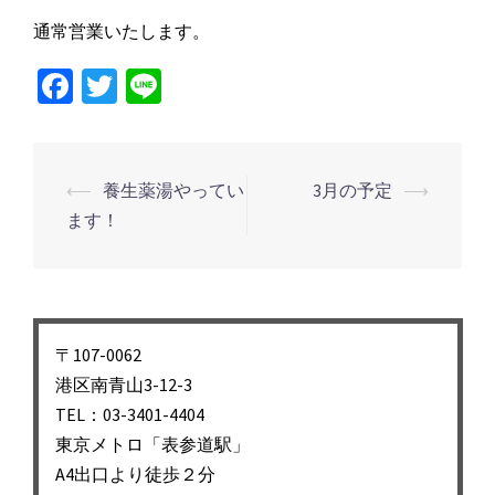
通常営業いたします。
Facebook
Twitter
Line
投
⟵
養生薬湯やってい
3月の予定
⟶
稿
ます！
ナ
ビ
ゲ
ー
〒107-0062
シ
港区南青山3-12-3
TEL：03-3401-4404
ョ
東京メトロ「表参道駅」
ン
A4出口より徒歩２分