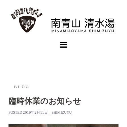
コ
ン
テ
ン
ツ
へ
ス
キ
ッ
プ
BLOG
臨時休業のお知らせ
POSTED
2019年2月11日
SHIMIZUYU