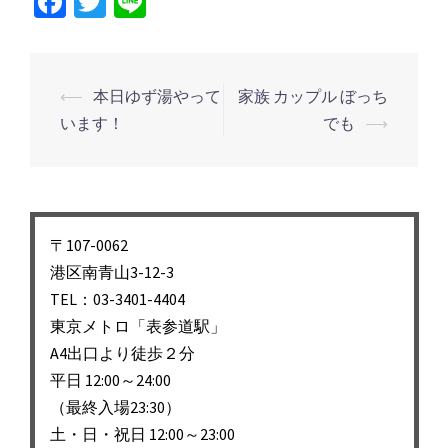
Facebook
Twitter
Line
投
⟵
本日ゆず湯やって
家族 カップル ぼっち
稿
います！
でも
⟶
ナ
ビ
ゲ
ー
〒107-0062
シ
港区南青山3-12-3
TEL：03-3401-4404
ョ
東京メトロ「表参道駅」
ン
A4出口より徒歩２分
平日 12:00～24:00
（最終入場23:30）
土・日・祝日 12:00～23:00