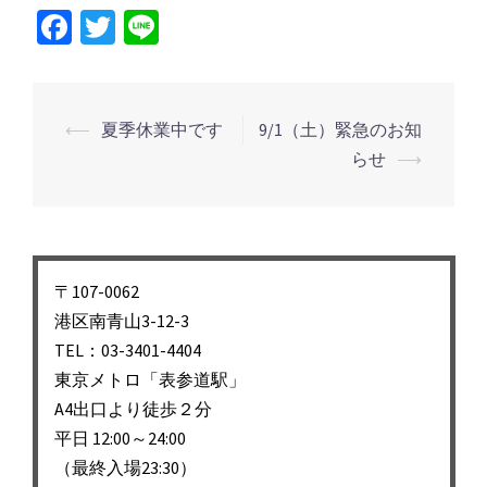
Facebook
Twitter
Line
投
⟵
夏季休業中です
9/1（土）緊急のお知
稿
らせ
⟶
ナ
ビ
ゲ
ー
〒107-0062
シ
港区南青山3-12-3
TEL：03-3401-4404
ョ
東京メトロ「表参道駅」
ン
A4出口より徒歩２分
平日 12:00～24:00
（最終入場23:30）