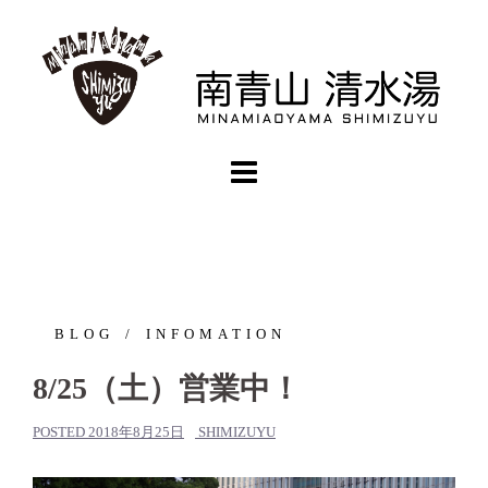
コ
ン
テ
ン
ツ
へ
ス
キ
ッ
プ
BLOG
INFOMATION
8/25（土）営業中！
POSTED
2018年8月25日
SHIMIZUYU