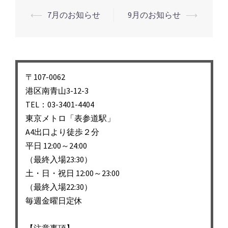
投
⟵
7月のお知らせ
9月のお知らせ
⟶
稿
ナ
ビ
ゲ
〒107-0062
ー
港区南青山3-12-3
シ
TEL：03-3401-4404
東京メトロ「表参道駅」
ョ
A4出口より徒歩２分
ン
平日 12:00～24:00
（最終入場23:30）
土・日・祝日 12:00～23:00
（最終入場22:30）
毎週金曜日定休