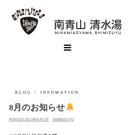
コ
ン
テ
ン
ツ
へ
ス
キ
ッ
プ
BLOG
INFOMATION
8月のお知らせ
POSTED
2023年8月1日
SHIMIZUYU