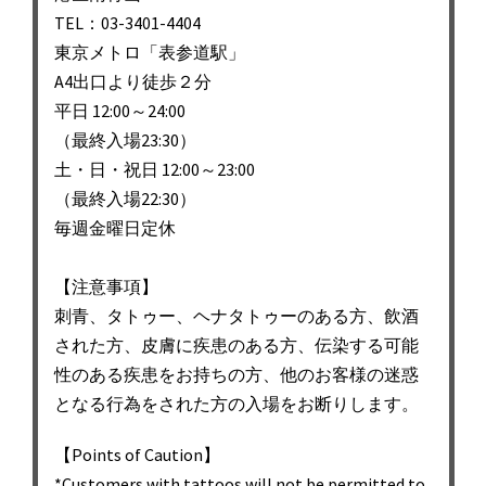
シ
TEL：03-3401-4404
東京メトロ「表参道駅」
ョ
A4出口より徒歩２分
ン
平日 12:00～24:00
（最終入場23:30）
土・日・祝日 12:00～23:00
（最終入場22:30）
毎週金曜日定休
【注意事項】
刺青、タトゥー、ヘナタトゥーのある方、飲酒
された方、皮膚に疾患のある方、伝染する可能
性のある疾患をお持ちの方、他のお客様の迷惑
となる行為をされた方の入場をお断りします。
【Points of Caution】
*Customers with tattoos will not be permitted to