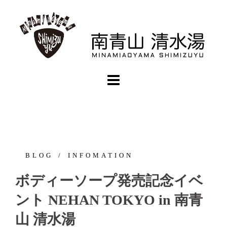
コ
ン
テ
ン
ツ
へ
ス
キ
ッ
プ
BLOG
INFOMATION
ボディーソープ発売記念イベ
ント NEHAN TOKYO in 南青
山 清水湯