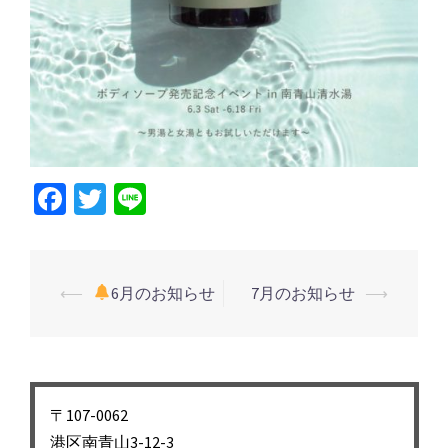
Facebook
Twitter
Line
投
⟵
6月のお知らせ
7月のお知らせ
⟶
稿
ナ
ビ
ゲ
〒107-0062
ー
港区南青山3-12-3