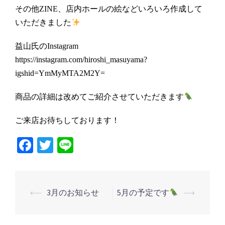
その他ZINE、店内ホールの絵などいろいろ作成して
いただきました
益山氏のInstagram
https://instagram.com/hiroshi_masuyama?
igshid=YmMyMTA2M2Y=
商品の詳細は改めてご紹介させていただきます
ご来店お待ちしております！
Facebook
Twitter
Line
投
⟵
3月のお知らせ
5月の予定です
⟶
稿
ナ