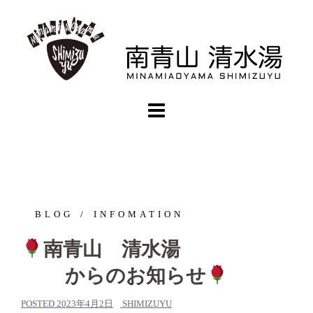
コ
ン
テ
ン
ツ
へ
ス
キ
ッ
プ
BLOG
INFOMATION
南青山 清水湯
からのお知らせ
POSTED
2023年4月2日
SHIMIZUYU