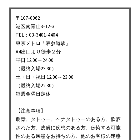
ビ
ゲ
〒107-0062
ー
港区南青山3-12-3
シ
TEL：03-3401-4404
東京メトロ「表参道駅」
ョ
A4出口より徒歩２分
ン
平日 12:00～24:00
（最終入場23:30）
土・日・祝日 12:00～23:00
（最終入場22:30）
毎週金曜日定休
【注意事項】
刺青、タトゥー、ヘナタトゥーのある方、飲酒
された方、皮膚に疾患のある方、伝染する可能
性のある疾患をお持ちの方、他のお客様の迷惑