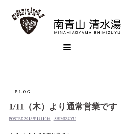
コ
ン
テ
ン
ツ
へ
ス
キ
ッ
プ
BLOG
1/11（木）より通常営業です
POSTED
2018年1月10日
SHIMIZUYU