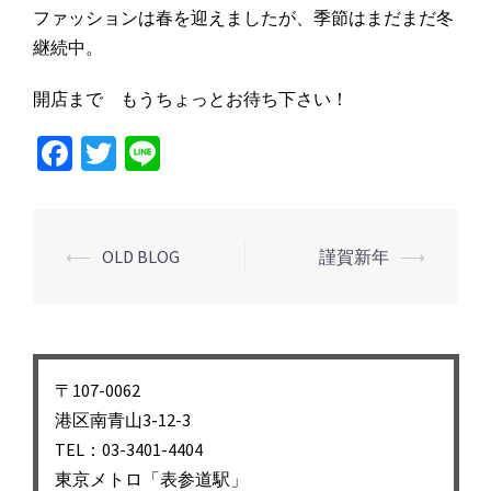
ファッションは春を迎えましたが、季節はまだまだ冬
継続中。
開店まで もうちょっとお待ち下さい！
Facebook
Twitter
Line
投
⟵
OLD BLOG
謹賀新年
⟶
稿
ナ
ビ
ゲ
〒107-0062
ー
港区南青山3-12-3
シ
TEL：03-3401-4404
東京メトロ「表参道駅」
ョ