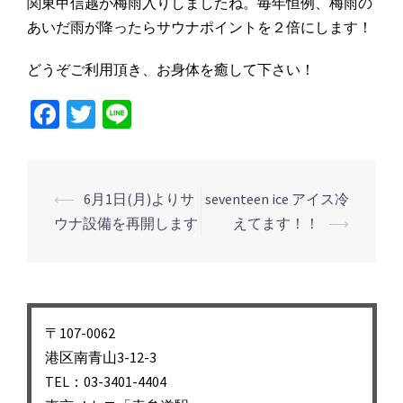
関東甲信越が梅雨入りしましたね。毎年恒例、梅雨の
あいだ雨が降ったらサウナポイントを２倍にします！
どうぞご利用頂き、お身体を癒して下さい！
Facebook
Twitter
Line
投
⟵
6月1日(月)よりサ
seventeen ice アイス冷
稿
ウナ設備を再開します
えてます！！
⟶
ナ
ビ
ゲ
ー
〒107-0062
シ
港区南青山3-12-3
TEL：03-3401-4404
ョ