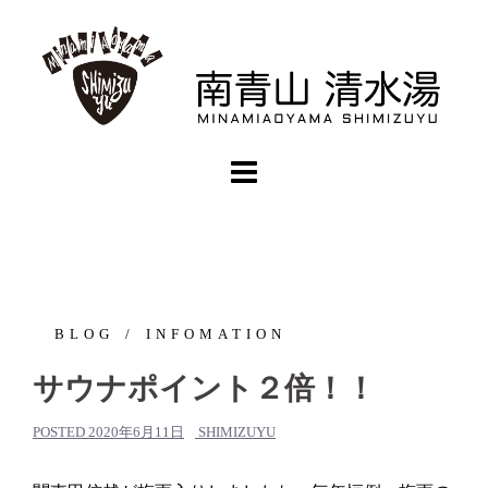
コ
ン
テ
ン
ツ
へ
ス
キ
ッ
プ
BLOG
INFOMATION
サウナポイント２倍！！
POSTED
2020年6月11日
SHIMIZUYU