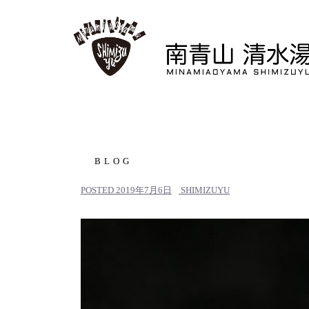
コ
ン
テ
ン
ツ
へ
ス
キ
ッ
BLOG
プ
POSTED
2019年7月6日
SHIMIZUYU