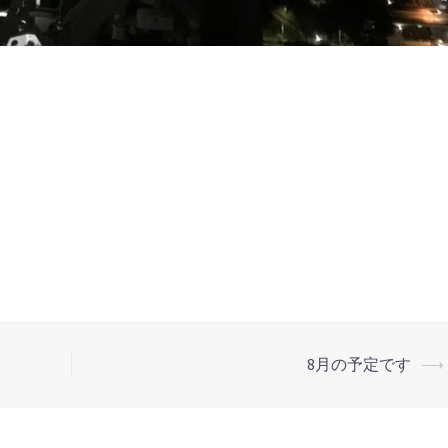
8月の予定です
⟶