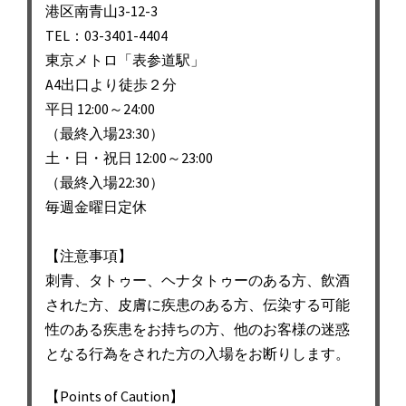
ー
港区南青山3-12-3
シ
TEL：03-3401-4404
東京メトロ「表参道駅」
ョ
A4出口より徒歩２分
ン
平日 12:00～24:00
（最終入場23:30）
土・日・祝日 12:00～23:00
（最終入場22:30）
毎週金曜日定休
【注意事項】
刺青、タトゥー、ヘナタトゥーのある方、飲酒
された方、皮膚に疾患のある方、伝染する可能
性のある疾患をお持ちの方、他のお客様の迷惑
となる行為をされた方の入場をお断りします。
【Points of Caution】