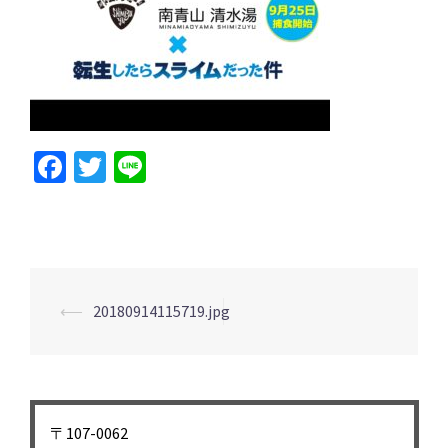
Facebook
Twitter
Line
投
⟵
20180914115719.jpg
稿
ナ
ビ
ゲ
〒107-0062