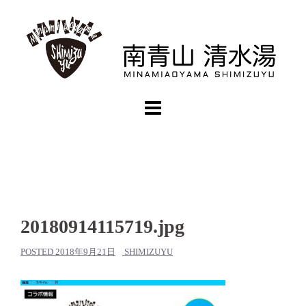
コ
ン
テ
ン
ツ
へ
ス
キ
ッ
プ
20180914115719.jpg
POSTED
2018年9月21日
SHIMIZUYU